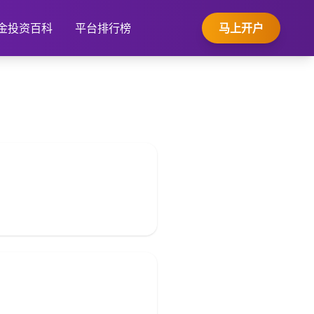
金投资百科
平台排行榜
马上开户