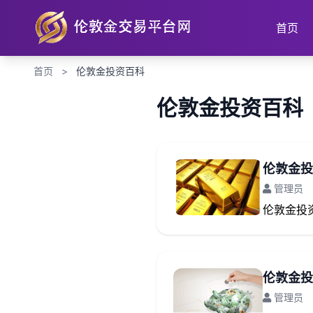
首页
首页
>
伦敦金投资百科
伦敦金投资百科
伦敦金投
管理员
伦敦金投
伦敦金投
管理员