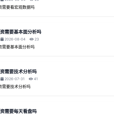
资需要看宏观数据吗
资需要基本面分析吗
2026-08-04
23
资需要基本面分析吗
资需要技术分析吗
2026-07-31
41
资需要技术分析吗
资需要每天看盘吗