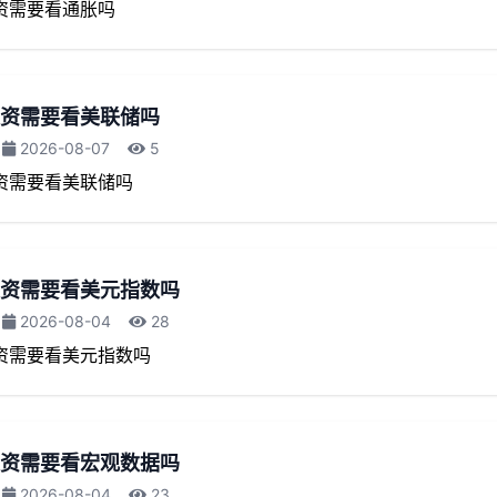
资需要看通胀吗
资需要看美联储吗
2026-08-07
5
资需要看美联储吗
资需要看美元指数吗
2026-08-04
28
资需要看美元指数吗
资需要看宏观数据吗
2026-08-04
23