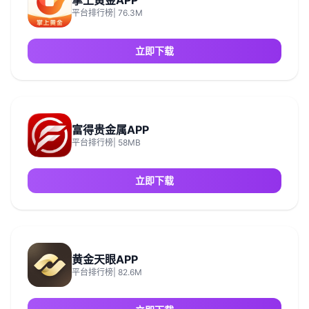
掌上黄金APP
平台排行榜| 76.3M
立即下载
富得贵金属APP
平台排行榜| 58MB
立即下载
黄金天眼APP
平台排行榜| 82.6M