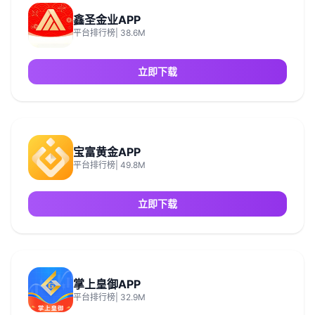
鑫圣金业APP
平台排行榜| 38.6M
立即下载
宝富黄金APP
平台排行榜| 49.8M
立即下载
掌上皇御APP
平台排行榜| 32.9M